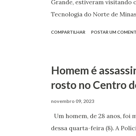
Grande, estiveram visitando o
Tecnologia do Norte de Minas
supervisionada no campus. Um
COMPARTILHAR
POSTAR UM COMENT
Educação. A visita teve como
desejo de serem futuros alun
mostrar os cursos ofertados 
Homem é assassin
Processo Seletivo para os Cu
rosto no Centro d
Informática e Meio Ambiente, 
visita, os alunos das escola 
novembro 09, 2023
puderam conhecer o setor de p
Um homem, de 28 anos, foi mo
complexo esportivo. Por Vai
dessa quarta-feira (8). A Polí