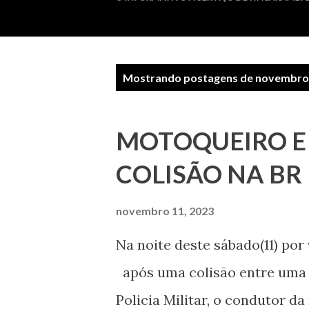
P
Mostrando postagens de novembro 
o
s
MOTOQUEIRO E
t
COLISÃO NA BR
a
g
novembro 11, 2023
e
Na noite deste sábado(11) po
n
após uma colisão entre uma 
s
Policia Militar, o condutor d