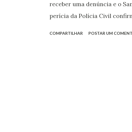
receber uma denúncia e o Sam
perícia da Polícia Civil confi
tiros no rosto. Durante o ra
COMPARTILHAR
POSTAR UM COMENT
câmeras de segurança da rua e
anos, que é primo do homem. 
o homicídio. Segundo a Políci
teria invadido a casa onde el
recentemente, e também estav
O adolescente foi levado para 
também prendeu um homem, d
usada no crime. O caso deve