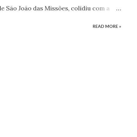
de São João das Missões, colidiu com a
o ciclista. No momento da colisão o
READ MORE »
 um moça, que ficou ferida, já o
m resgatado pela equipe do SAMU, mas ao
 Gerson Dias, ambos entraram em óbito.
s. POR VAILTON FERREIRA