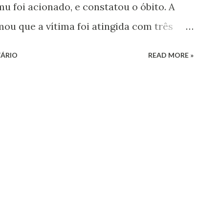
u foi acionado, e constatou o óbito. A
rmou que a vítima foi atingida com três
streamento, a PM teve acesso a imagens de
ÁRIO
READ MORE »
 identificou o suspeito do crime, de 16
O adolescente foi localizado e confessou
a Militar, o menor contou que a vítima
e mora e agredido a sua mãe,
a fazendo ameaças contra ele e a família.
a delegacia de Polícia Civil e a PM
e 32 anos, que teria emprestado a arma
 ser investigado. G1 GRANDE MINAS