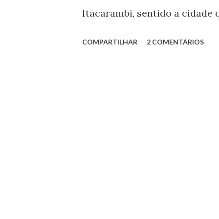
Itacarambi, sentido a cidade 
bicicleta, causando a morte d
COMPARTILHAR
2 COMENTÁRIOS
motociclista levava na garupa
motoqueiro e o ciclista fora
chegar no hospital Municipal
Aguarde outras informaçõe