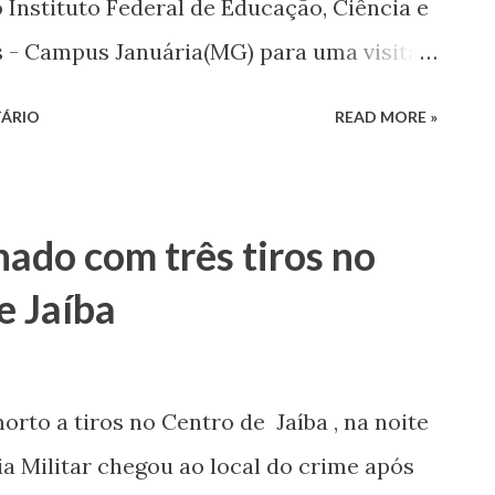
 Instituto Federal de Educação, Ciência e
 - Campus Januária(MG) para uma visita
a parceria da Secretaria Municipal de
ÁRIO
READ MORE »
 objetivo despertar nos estudantes o
os da rede federal de ensino, buscando
no IFNMG, além da divulgação do
ado com três tiros no
rsos Técnico Integrados em Agropecuária,
e Jaíba
oferecidos pela instituição. Durante a
municipais fizeram um tour pelo campus e
rodução, laboratórios, salas de aulas e o
rto a tiros no Centro de Jaíba , na noite
lton Ferreira ## #fotovailtonf ##
cia Militar chegou ao local do crime após