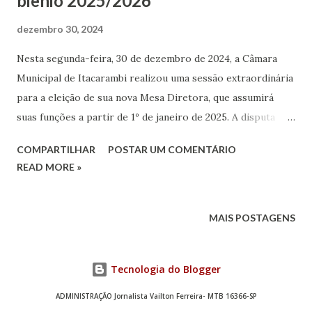
biênio 2025/2026**
dezembro 30, 2024
Nesta segunda-feira, 30 de dezembro de 2024, a Câmara
Municipal de Itacarambi realizou uma sessão extraordinária
para a eleição de sua nova Mesa Diretora, que assumirá
suas funções a partir de 1º de janeiro de 2025. A disputa
pela presidência foi acirrada, envolvendo os vereadores
COMPARTILHAR
POSTAR UM COMENTÁRIO
Bruno Tiago, conhecido como Buguinha, e Wellington.
READ MORE »
Augusto, do Partido dos Trabalhadores (PT). A votação
contou com a presença de onze dos vereadores que
compõem a Casa Legislativa, demonstrando o interesse e a
MAIS POSTAGENS
importância do evento para a política local. Após um
processo eleitoral bastante concorrido, a nova composição
Tecnologia do Blogger
da Mesa Diretora foi definida da seguinte maneira: -
**Presidente:** Vereador Bruno Tiago (Buguinha) - **Vice-
ADMINISTRAÇÃO Jornalista Vailton Ferreira- MTB 16366-SP