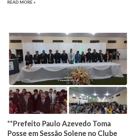
READ MORE »
justiça, o presidente da Câmara assumirá a Prefeitura de
forma provisória. Ele será escolhido durante votação entre
os vereadores no dia 1º de janeiro de 2025. O chefe do
Legislativo continua na titularidade da Prefeitura até a
posse do próximo candidato, após uma nova eleição. Não há
uma data definida para a convocação. Dilson tem 45 anos, é
casado e declara ao Tribunal Superior Eleitoral (TSE) que
tem ensino ensino superior completo, ocupação de
professor de ensino médio e patrimônio de R$ 210 mil. O
vice, João Neto do Sindicato (Podemos), tem 42 anos, é
casado e declara ao TSE que tem ensino superior completo,
ocup...
**Prefeito Paulo Azevedo Toma
Posse em Sessão Solene no Clube