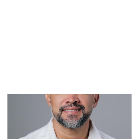
ser utilizado para pagamento de abono e salários dos
professores. Caso o ano termine sem se alcançar esse
patamar, os governos têm que fazer o rateio. Fonte: Zema
sanciona orçamento estadual com veto ao rateio do Fundeb
a professores – De um lado, os profissionais argumentam
que o governo utiliza as verbas de forma indevida. Já o
governo mineir...