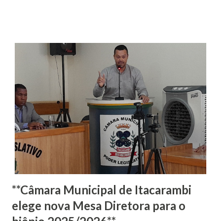
atriz e palhaça Lori Moreira, uma das fundadoras da
companhia. Dirigida pelo premiado multiartista
pernambucano, Ronaldo Aguiar, "Valente" apresenta a
história de “Madame” Lorota e sua fiel cachorrinha Valente,
que percorreram por praças, ruas, vielas, palcos e
picadeiros do mundo apresentando o grande salto mortal.
A cidade de Pirapora abre a circulação do espetáculo
“Valente” no dia 4 de janeiro, sábado, às 18h, na Praça dos
Cariris. Em seguida, a peça irá passar pelos municípios de
Barra do Guaicuí, dia 5, domingo, às 18h, em frente à Igreja
de Pedra), São Francisco (di...
**Câmara Municipal de Itacarambi
elege nova Mesa Diretora para o