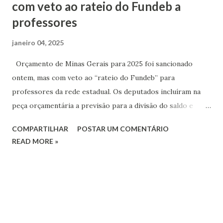
com veto ao rateio do Fundeb a
professores
janeiro 04, 2025
Orçamento de Minas Gerais para 2025 foi sancionado
ontem, mas com veto ao “rateio do Fundeb” para
professores da rede estadual. Os deputados incluíram na
peça orçamentária a previsão para a divisão do saldo e
pretendiam agilizar a liberação dos recursos
COMPARTILHAR
POSTAR UM COMENTÁRIO
remanescentes. No entanto, Executivo barrou o trecho e
READ MORE »
justificou que a definição de verbas remuneratórias tem que
partir do governador do Estado. O rateio é a divisão dos
recursos remanescentes do Fundo de Manutenção e
Desenvolvimento da Educação Básica e de Valorização dos
Profissionais da Educação (Fundeb) entre os trabalhadores
da rede estadual. A lei determina que 70% do recurso deve