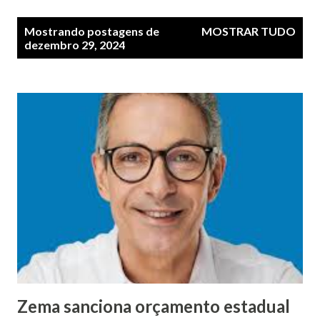
P
Mostrando postagens de
MOSTRAR TUDO
o
dezembro 29, 2024
s
t
a
g
e
n
s
Zema sanciona orçamento estadual