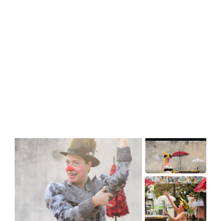
compromisso com a cidade. "A minha palavra para a
população de Itacarambi é gratidão. Vou trabalhar para a
população, principalmente na área da saúde. Ser mais
humanista e sentir no coração o que tem que fazer,"
declarou. Durante a solenidade, Paulo Azevedo recebeu a
faixa municipal das m...