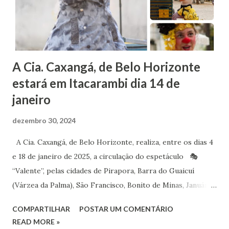
A Cia. Caxangá, de Belo Horizonte
estará em Itacarambi dia 14 de
janeiro
dezembro 30, 2024
A Cia. Caxangá, de Belo Horizonte, realiza, entre os dias 4
e 18 de janeiro de 2025, a circulação do espetáculo 🎭
“Valente”, pelas cidades de Pirapora, Barra do Guaicuí
(Várzea da Palma), São Francisco, Bonito de Minas, Januária,
Itacarambi, Matias Cardoso e Montalvânia. A montagem
COMPARTILHAR
POSTAR UM COMENTÁRIO
chega pela primeira vez a cidades localizadas ao longo do
READ MORE »
trajeto do Rio São Francisco, pelo projeto idealizado pela