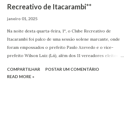
Recreativo de Itacarambi**
janeiro 01, 2025
Na noite desta quarta-feira, 1º, o Clube Recreativo de
Itacarambi foi palco de uma sessão solene marcante, onde
foram empossados o prefeito Paulo Azevedo e o vice-
prefeito Wilson Luiz (Lú), além dos 11 vereadores eleitos
nas eleições de 6 de outubro de 2024. O evento atraiu um
COMPARTILHAR
POSTAR UM COMENTÁRIO
grande público, que deixou o salão nobre lotado de
READ MORE »
apoiadores e cidadãos interessados em testemunhar este
momento importante para a cidade. O vereador mais
votado, Bruno Tiago (Buguinha), presidiu a cerimônia, que
teve início com a execução do hino nacional. O novo
prefeito, Paulo Azevedo, recebeu calorosos aplausos ao
entrar no Clube, evidenciando o apoio da população. Em
seu discurso, Azevedo expressou sua gratidão e