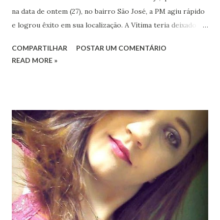
na data de ontem (27), no bairro São José, a PM agiu rápido
e logrou êxito em sua localização. A Vítima teria deixado
sua motocicleta estacionada em frente a sua residência, no
COMPARTILHAR
POSTAR UM COMENTÁRIO
bairro São José, minutos depois, retornou para apanhá-la,
READ MORE »
contudo, seu veículo não se encontrava mais naquele local.
Diante do empenho dos militares, a motocicleta fora
localizada dentro de uma casa abandonada, próximo local do
furto, sendo recolhida e encaminhada ao pátio credenciado
do Detran, onde se encontra para as demais providências.
(ASCOM DA PM)