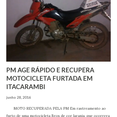
cidadão em processos cíveis ou criminais no Poder
Judiciário, apresentar recursos aos tribunais e ajuizar
ações. Outro tipo de serviço é a assistência jurídica
extrajudicial, que dá orientações e aconselhamento jurídico,
além de representar o cidadão em casos que envolvam
órgãos da administração pública federal. Os defensores
públicos são profissionais apr...
PM AGE RÁPIDO E RECUPERA
MOTOCICLETA FURTADA EM
ITACARAMBI
junho 28, 2016
MOTO RECUPERADA PELA PM Em rastreamento ao
furto de uma motocicleta Bros de cor laranja, que ocorrera