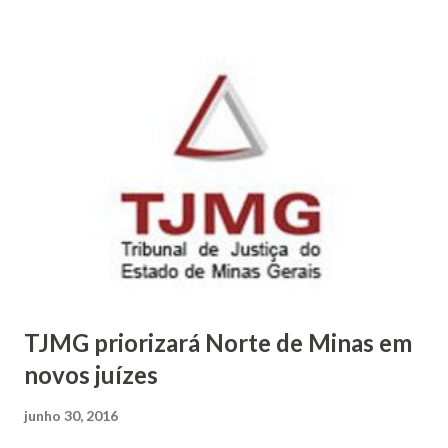
do estabelecimento declarou que dois adolescentes de 16 e
17 anos, estiveram em sua oficina e solicitaram que fizesse
alguns reparos na referida motocicleta dizendo que
retornariam mais tarde para pagar pelo serviço e resgatar
o veículo. Diante da situação, foi realizada pesquisa no
sistema Informação de Segurança Pública – ISP e
constatado que o veículo era produto de furto, ocorrido
nesta data (29), na localidade de São Pedro das Tabocas –
zona rural do município de Pedras de Maria da Cruz. Após
levantamentos, os policiais deram início o...
TJMG priorizará Norte de Minas em
novos juízes
junho 30, 2016