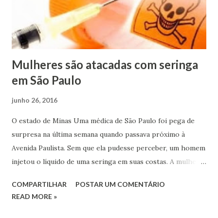
Mulheres são atacadas com seringa
em São Paulo
junho 26, 2016
O estado de Minas Uma médica de São Paulo foi pega de
surpresa na última semana quando passava próximo à
Avenida Paulista. Sem que ela pudesse perceber, um homem
injetou o líquido de uma seringa em suas costas. A mulher
diz que chegou a sentir uma pressão, mas não conseguiu
COMPARTILHAR
POSTAR UM COMENTÁRIO
identificar o que era. Ela só percebeu o que havia
READ MORE »
acontecido quando viu este mesmo homem perfurar uma
mulher à sua frente, na região dos glúteos. O caso foi