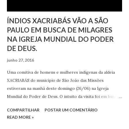
vice, q...
ÍNDIOS XACRIABÁS VÃO A SÃO
PAULO EM BUSCA DE MILAGRES
NA IGREJA MUNDIAL DO PODER
DE DEUS.
junho 27, 2016
Uma comitiva de homens e mulheres indígenas da aldeia
XACRIABÁS do município de São João das Missões
estiveram na manhã deste domingo (26/06) na Igreja
Mundial do Poder de Deus. O intuito da visita foi em buscar
milagres. Os índios foram recebidos com muita cordialidade
COMPARTILHAR
POSTAR UM COMENTÁRIO
pelo apóstolo VALDEMIRO SANTIAGO. Os índios que são
READ MORE »
membros da IMPD deram testemunhos em rede nacional de
televisão. Uma índia falou ao vivo na Tv que sofria de uma