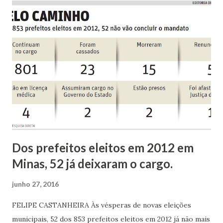
está vivendo um "pesadelo". — Ela saiu de casa por volta das
17h30 para esperar o pai dessa amiguinha, que iria lhe dar
uma carona. Quando ele chegou, ela não estava mais no
ponto. Foi questão de cinco minutos entre ela descer e ele
chegar. Desde então, ninguém mais a viu. O celular dela está
desligado desde o desaparecimento — contou a doméstica,
que acrescentou: — Estamos todos muito abalados. Meu
marido j...
Dos prefeitos eleitos em 2012 em
Minas, 52 já deixaram o cargo.
junho 27, 2016
FELIPE CASTANHEIRA Às vésperas de novas eleições
municipais, 52 dos 853 prefeitos eleitos em 2012 já não mais