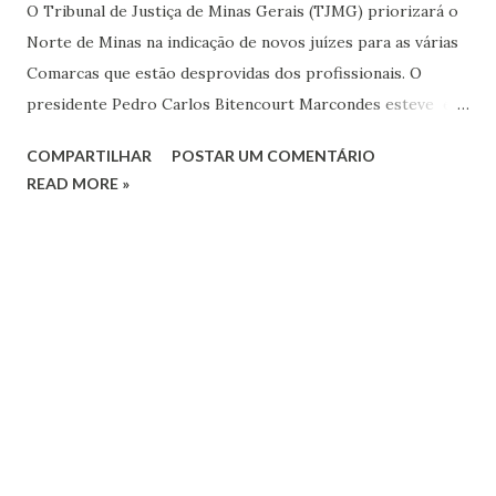
O Tribunal de Justiça de Minas Gerais (TJMG) priorizará o
Norte de Minas na indicação de novos juízes para as várias
Comarcas que estão desprovidas dos profissionais. O
presidente Pedro Carlos Bitencourt Marcondes esteve em
Montes Claros, quando se reuniu com os juízes, fazendo
COMPARTILHAR
POSTAR UM COMENTÁRIO
avaliação do seu mandato, que se encerra no dia 30 de
READ MORE »
junho. Ele afirma que Minas Gerais tem 107 comarcas sem
juízes, mas que deixou a prioridade para atender o Norte e
Nordeste de Minas, regiões mais carentes. Na parte da
manhã o desembargador Pedro Carlos Bitencourt
Marcondes esteve em Coração de Jesus, onde ocorre
Mutirão Judicial. Marcondes explica que das três comarcas
criadas no Norte de Minas e ainda não instaladas, tinha
programado colocar em funcionamento com a máxima
urgência a de Jaíba , quando fez um desafio à comunidade:
viabilizar a construção de prédio dentro dos padrões