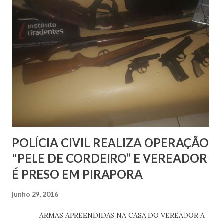
Olimpíadas. A 'Isto É' diz que o dinheiro presente na conta
teria sido desviado de dinheiro de propina. Tudo foi
descoberto durante uma investigação da Polícia Federal, a
'Operação Angola'. Dilma teria criado a conta nos Estados
Unidos, mas ela foi hospedada na Suíça. Até mesmo o
registro da suposta conta é exposto pela publicação,
o CH300867900000516344. Ordens de pagamentos foram
registradas e elas ...
POLÍCIA CIVIL REALIZA OPERAÇÃO
"PELE DE CORDEIRO” E VEREADOR
É PRESO EM PIRAPORA
junho 29, 2016
ARMAS APREENDIDAS NA CASA DO VEREADOR A