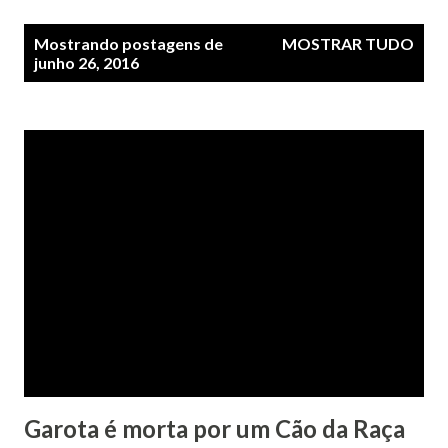
P
Mostrando postagens de
MOSTRAR TUDO
o
junho 26, 2016
s
t
a
g
e
n
s
Garota é morta por um Cão da Raça