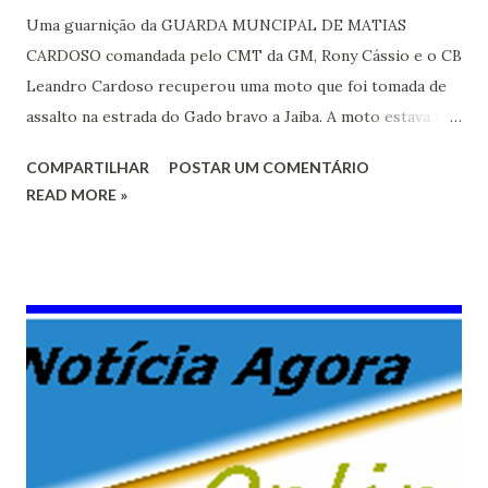
Uma guarnição da GUARDA MUNCIPAL DE MATIAS
CARDOSO comandada pelo CMT da GM, Rony Cássio e o CB
Leandro Cardoso recuperou uma moto que foi tomada de
assalto na estrada do Gado bravo a Jaiba. A moto estava no
matagal próximo a comunidade do lagedinho. O veiculo foi
COMPARTILHAR
POSTAR UM COMENTÁRIO
rebocado e enviado para a Delegacia de Policia para ser
READ MORE »
entregue ao proprietário, a moto tem a placa de Jaiba.(jaiba
News)