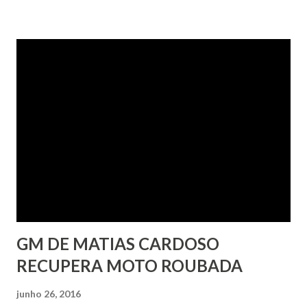
contado em forma de desabafo por uma amiga da médica,
no Facebook, e teve mais de 53 mil compartilhamentos.
Segundo o texto, o homem responsável pelo ataque é
moreno, magro e usava um moletom verde. As duas
vítimas da injeção realizaram exames de sangue e agora
tomam medicação antiretroviral, utilizada para tratamento
e profilaxia do vírus HIV. Um boletim de ocorrência foi
feito contra o agressor, que ainda não foi encontrado. Caso
semelhante foi relatado pelo funcionário de um pronto-
socorro há menos de 15 dias .
GM DE MATIAS CARDOSO
RECUPERA MOTO ROUBADA
junho 26, 2016