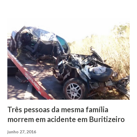
dor de cabeça e foi curada quando começou a frequentar a
igreja. O apóstolo Waldemiro Santiago ficou muito alegre
com a visita dos índios que viajaram mais de 2.400
quilômetros de ida e volta para São Paulo. Os índios
aproveitaram para pedir uma igreja na aldeia, o pedido foi
aceito com muito amor. E prontificou construir um templo
na reserva indígena. Depois de visitar o Templo dos
Sonhos de Deus, os indígenas retornaram para a cidade de
São João das Missões. Sabendo que a fé sobrenatural do
poder de Deus permanecerá na vida de toda população
indí...
Três pessoas da mesma família
morrem em acidente em Buritizeiro
junho 27, 2016