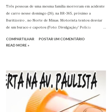
Três pessoas de uma mesma família morreram em acidente
de carro nesse domingo (26), na BR-365, próximo a
Buritizeiro , no Norte de Minas. Motorista tentou desviar
de um buraco e capotou (Foto: Divulgação/ Polícia
Rodoviária Federal) Segundo a Polícia Rodoviária Federal, o
COMPARTILHAR
POSTAR UM COMENTÁRIO
motorista, de 36 anos, estava em alta velocidade e perdeu o
READ MORE »
controle ao tentar desviar de um buraco. O veículo saiu da
pista e capotou. Morreram no acidente o motorista, uma
filha dele, de 12 anos, e um filho, de 14. A mulher do
condutor e a outra filha, de 16 anos, também estavam no
carro e tiveram ferimentos leves. Elas foram socorridas
pelo SAMU e encaminhadas ao hospital de Pirapora (MG).
De acordo com a PRF, o veículo bateu em uma árvore e se
partiu ao meio. (g1 grande minas)