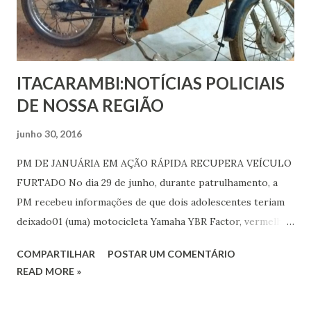
ITACARAMBI:NOTÍCIAS POLICIAIS
DE NOSSA REGIÃO
junho 30, 2016
PM DE JANUÁRIA EM AÇÃO RÁPIDA RECUPERA VEÍCULO
FURTADO No dia 29 de junho, durante patrulhamento, a
PM recebeu informações de que dois adolescentes teriam
deixado01 (uma) motocicleta Yamaha YBR Factor, vermelha,
placa HOH-0676, em uma oficina de motocicleta e, que tal
COMPARTILHAR
POSTAR UM COMENTÁRIO
veículo seria produto de furto/roubo. Sendo assim, os
READ MORE »
militares deslocaram até a oficina com a finalidade de
averiguar a veracidade dos fatos. No local, o proprietário