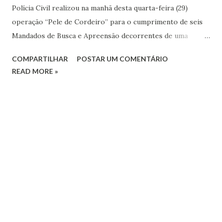
Polícia Civil realizou na manhã desta quarta-feira (29)
operação “Pele de Cordeiro” para o cumprimento de seis
Mandados de Busca e Apreensão decorrentes de uma
investigação de furto de máquinas agrícolas na região. Um
COMPARTILHAR
POSTAR UM COMENTÁRIO
dos alvos da operação foi o vereador de Pirapora, Ildemar
READ MORE »
Cordeiro, que foi preso em flagrante por porte ilegal de
arma de fogo e um veículo com chassi raspado. Outras
informações serão fornecidas, na manhã desta quarta-feira
(29), pelo delegado Jurandir Rodrigues Cesar Filho. Data: 29
de junho (quarta-feira) Horário: a partir das 10hLocal:
Delegacia Regional de Polícia Civil de Curvelo. Avenida
Benjamin Constant, 183 (BLOG JORNALISMO IMPARCIAL.)