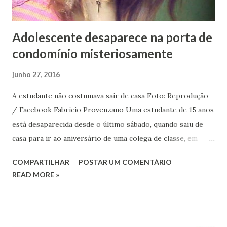
Adolescente desaparece na porta de
condomínio misteriosamente
junho 27, 2016
A estudante não costumava sair de casa Foto: Reprodução
/ Facebook Fabrício Provenzano Uma estudante de 15 anos
está desaparecida desde o último sábado, quando saiu de
casa para ir ao aniversário de uma colega de classe, em
Nova Lima, na Região Metropolitana de Belo Horizonte, em
COMPARTILHAR
POSTAR UM COMENTÁRIO
Minas Gerais. Ana Paula de Carvalho Lopes estava na porta
READ MORE »
do condomínio onde mora com a família, em um ponto de
ônibus, a espera de uma carona para festa, quando foi vista
pela última vez. A mãe da jovem, a empregada doméstica
Luciene de Carvalho Lopes, de 42 anos, diz que a família