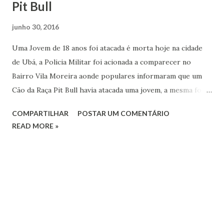
Pit Bull
junho 30, 2016
Uma Jovem de 18 anos foi atacada é morta hoje na cidade
de Ubá, a Policia Militar foi acionada a comparecer no
Bairro Vila Moreira aonde populares informaram que um
Cão da Raça Pit Bull havia atacada uma jovem, a mesma foi
socorrida ao Hospital de Ubá por um Vizinho, a Jovem
COMPARTILHAR
POSTAR UM COMENTÁRIO
sofreu ferimentos graves é foi encaminhada com urgência
READ MORE »
para o centro cirúrgico, mas não resistindo aos ferimentos.
O cão não foi localizado, sendo que os Populares atacaram
com pedras é pedaços de madeira o mesmo que evadiu do
local já o dono do animal foi conduzido até a Delegacia de
Policia .(whatsap)