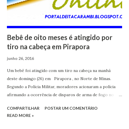
Bebê de oito meses é atingido por
tiro na cabeça em Pirapora
junho 26, 2016
Um bebê foi atingido com um tiro na cabeça na manhã
deste domingo (26) em Pirapora , no Norte de Minas.
Segundo a Polícia Militar, moradores acionaram a polícia
afirmando a ocorrência de disparos de arma de fogo no
Bairro Cidade Jardim. Os moradores afirmaram também que
COMPARTILHAR
POSTAR UM COMENTÁRIO
o bebê tem apenas oito meses. Ao chegarem ao local, os
READ MORE »
militares foram informados que a criança havia sido atingida
e socorrida por moradores ao hospital da cidade. Um