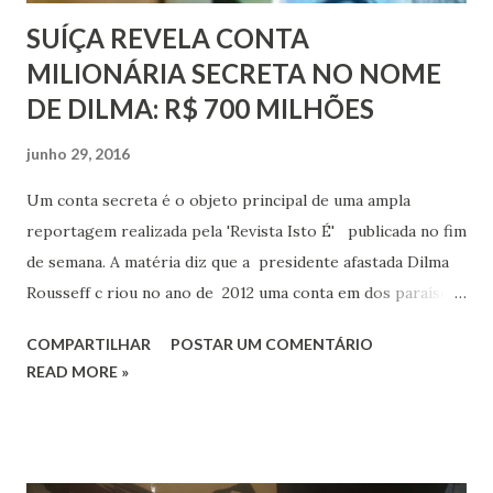
SUÍÇA REVELA CONTA
MILIONÁRIA SECRETA NO NOME
DE DILMA: R$ 700 MILHÕES
junho 29, 2016
Um conta secreta é o objeto principal de uma ampla
reportagem realizada pela 'Revista Isto É' publicada no fim
de semana. A matéria diz que a presidente afastada Dilma
Rousseff c riou no ano de 2012 uma conta em dos paraísos
fiscais mais populares do mundo, a Suíça. A revelação
COMPARTILHAR
POSTAR UM COMENTÁRIO
ganhou força na internet e estaria sendo apurada pelas
READ MORE »
autoridades brasileiras. Confirmado, o fato será uma bomba
irreversível na corrida contra o impeachment. Depois de
atrasos e procrastinações, a previsão é que a votação
contra a presidente ocorra no Senado apenas depois das