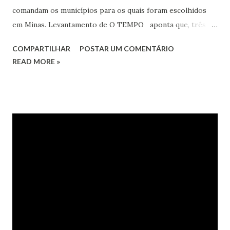
comandam os municípios para os quais foram escolhidos
em Minas. Levantamento de O TEMPO aponta que, três
anos e meio após a última disputa, 23 chefes de Executivo já
COMPARTILHAR
POSTAR UM COMENTÁRIO
foram cassados. Além deles, 15 morreram, cinco
READ MORE »
renunciaram, quatro estão em licença médica, dois
assumiram cargos no governo do Estado, dois estão
presos e um foi afastado pela Justiça. Números que servem
de alerta aos eleitores, que correm o risco de verem seus
votos evaporarem em menos de quatro anos, sendo
governados por um nome secundário nas urnas. Vai e volta .
Em Jaíba, no Norte de Minas, o processo foi mais
traumático. A cidade passou por diversas trocas desde 2012.
Em novembro de 2013 o prefeito eleito, Jimmy Murça
(PCdoB), foi cassado e só em maio deste ano voltou ao
cargo, depois de uma decisão do Ministério Público
mineiro. Murça conta que a prefeitura foi ocupada pelo