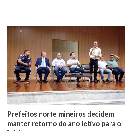
nada quero estar passando para vocês que, no mais tardar
em 10 dias, os repasses para os municípios passarão a ser
feitos pontualmente”, disse Zema ao público formado por
prefeitos, vice-prefeitos e secretários municipais da região
Sul de Minas. Muitos prefeitos comemoraram o anúncio,
mas alguns receberam a fala do governador com
desconfiança, lembrando que ele havia prometido não
atrasar os repasses aos municípios durante a campanha
eleitoral. Zema fez duras críticas às administrações
passadas do governo estadual. “Faz exatamente três
semanas que assumi o governo do estado, um governo ...
Prefeitos norte mineiros decidem
manter retorno do ano letivo para o