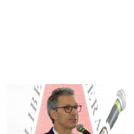
área da barragem. A Cemig, responsável pela represa,
confirmou que monitora o andamento da lama e que,
provavelmente, chegará na cidade. "A Cemig ficou
responsável por fazer o monitoramento oficial da
barragem, da qual ela é a responsável. Mas estamos co...