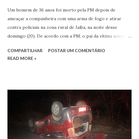
Um homem de 36 anos foi morto pela PM depois de
ameaçar a companheira com uma arma de fogo e atirar
contra policiais na zona rural de Jaíba, na noite desse
domingo (20). De acordo com a PM, o pai da vítima acionou
os militares por duas vezes informando que o homem
COMPARTILHAR
POSTAR UM COMENTÁRIO
estaria efetuando disparos de arma de fogo na fazenda da
READ MORE »
família, que fica no Povoado Poço da Vovó. O homem teria
ainda dado coronhadas na esposa e agredido a filha do
casal, de quatro anos. Na última ligação feita pelo pai da
vítima, a PM foi informada de que o homem estava fazendo
a mulher refém e atirando para amedrontá-la. Quando as
viaturas chegaram ao local, a mulher correu por um
matagal e conseguiu fugir. O homem começou a atirar
contra os policiais, que revidaram; ele foi atingido com um
tiro de fuzil no peito. A PM acredita que o autor não sabia