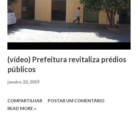
da entidade esteve em Belo Horizonte na Secretaria
Estadual de Educação, quando conseguiu que fosse adiado
para julho a obrigação dos municípios fazerem a vistoria
nos veículos do transporte escolar. Também cobrou o
repasse das cinco parcelas que estão em atraso...
(vídeo) Prefeitura revitaliza prédios
públicos
janeiro 22, 2019
COMPARTILHAR
POSTAR UM COMENTÁRIO
READ MORE »