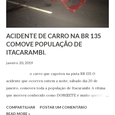
que a polícia estava no local e que atirou por achar que
parentes da mulher tentariam matá-lo. A própria PM
prestou socorro ao suspeito e o encaminhou ao hospital
d...
ACIDENTE DE CARRO NA BR 135
COMOVE POPULAÇÃO DE
ITACARAMBI.
janeiro 20, 2019
o carro que capotou na pista BR 135 O
acidente que ocorreu ontem a noite, sábado dia 20 de
janeiro, comoveu toda a população de Itacarambi. A vítima
que morreu conhecido como DONIZETE é muito querido
na cidade, logo que aconteceu o acidente, centenas de
COMPARTILHAR
POSTAR UM COMENTÁRIO
pessoas foram para o hospital saber de perto o que
READ MORE »