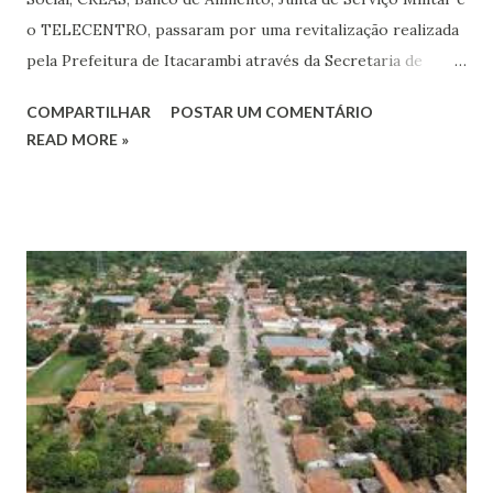
o TELECENTRO, passaram por uma revitalização realizada
pela Prefeitura de Itacarambi através da Secretaria de
Desenvolvimento Social. O trabalho faz parte de uma
COMPARTILHAR
POSTAR UM COMENTÁRIO
reestruturação completa realizada pela prefeita Dra. Nívea,
READ MORE »
com a intenção de melhorar o atendimento à população,
uma ação que os moradores faz questão de agradecer.
Esses prédios tem mais de uma década que não passavam
por uma reforma, agora estão todos revitalizados com
novas pinturas. Quem passa pelas ruas da cidade pode
notar o trabalho aguerrido da equipe de profissionais da
Secretaria de Serviços e obras, sendo feito. Nas fotos, é
bem clara a situação anterior das paredes e portas do
Banco de alimentos, hoje a situação é diferente. Vejam
fotos. Vailton Ferreira ...