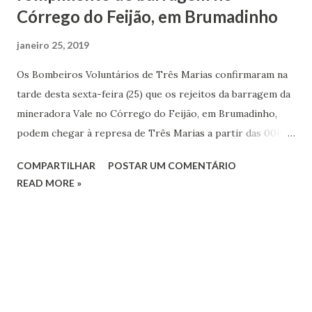
Córrego do Feijão, em Brumadinho
janeiro 25, 2019
Os Bombeiros Voluntários de Três Marias confirmaram na
tarde desta sexta-feira (25) que os rejeitos da barragem da
mineradora Vale no Córrego do Feijão, em Brumadinho,
podem chegar à represa de Três Marias a partir das 00h
deste sábado (26). A barragem da mineradora fica na região
COMPARTILHAR
POSTAR UM COMENTÁRIO
metropolitana de Belo Horizonte e se rompeu nesta sexta;
READ MORE »
pelo menos quatro pessoas ficaram feridas e cerca de 200
estão desaparecidos. Um mar de lama destruiu casas da
região. O Corpo de Bombeiros e Defesa Civil municipal e
estadual estão no local. De acordo com o diretor da
Associação dos Bombeiros Voluntários de Três Marias,
Fabrício Coelho, um alerta foi emitido pela Defesa Civil
Estadual para que o monitoramento seja intensificado na