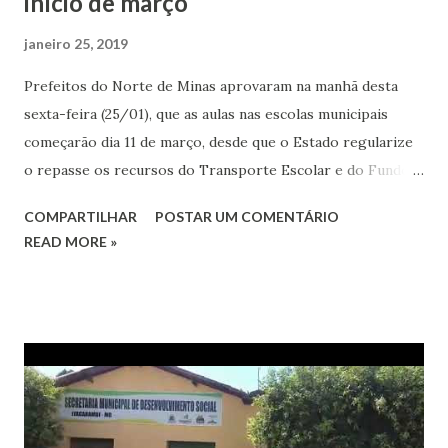
início de março
janeiro 25, 2019
Prefeitos do Norte de Minas aprovaram na manhã desta
sexta-feira (25/01), que as aulas nas escolas municipais
começarão dia 11 de março, desde que o Estado regularize
o repasse os recursos do Transporte Escolar e do Fundo
de Desenvolvimento e Manutenção do Ensino Basico
COMPARTILHAR
POSTAR UM COMENTÁRIO
(FUNDEB). Se até o final de fevereiro o problema persistir,
READ MORE »
será realizada nova reunião no início de março, que poderá
adiar o início do ano letivo para abril. A proposta foi
aprovada por unanimidade pelos prefeitos. Por outro lado,
a proposta do Estado é que as aulas das escolas municipais
comecem em 11 de fevereiro, na mesma data das escolas
estaduais. Na abertura da reunião o presidente da AMAMS,
Marcelo Felix, prefeito de Januária, mostrou que a direção