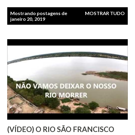
P
Mostrando postagens de
MOSTRAR TUDO
o
janeiro 20, 2019
s
t
a
g
e
n
s
(VÍDEO) O RIO SÃO FRANCISCO