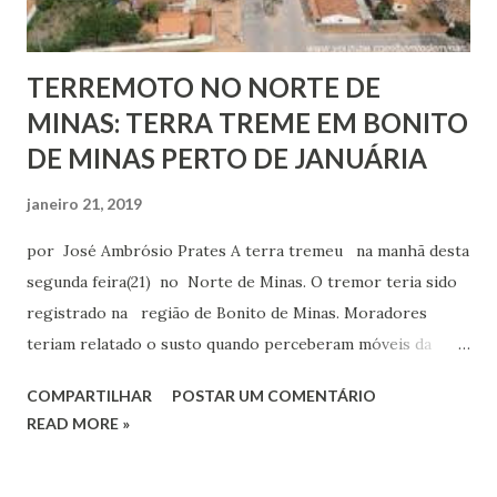
TERREMOTO NO NORTE DE
MINAS: TERRA TREME EM BONITO
DE MINAS PERTO DE JANUÁRIA
janeiro 21, 2019
por José Ambrósio Prates A terra tremeu na manhã desta
segunda feira(21) no Norte de Minas. O tremor teria sido
registrado na região de Bonito de Minas. Moradores
teriam relatado o susto quando perceberam móveis da
casa chacoalhando e objetos caindo no chão. Ainda não há
COMPARTILHAR
POSTAR UM COMENTÁRIO
informações sobre a intensidade do tremor e também
READ MORE »
não há relato de feridos no incidente. a Cidade de Bonito de
Minas fica perto de Januária e tem em seu território uma