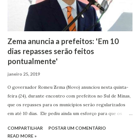
Zema anuncia a prefeitos: 'Em 10
dias repasses serão feitos
pontualmente'
janeiro 25, 2019
O governador Romeu Zema (Novo) anunciou nesta quinta-
feira (24), durante encontro com prefeitos no Sul de Minas,
que os repasses para os municípios serão regularizados
em até 10 dias. Ele pediu ainda um esforço para que os
prefeitos não adiem a volta às aulas em suas cidades e que
COMPARTILHAR
POSTAR UM COMENTÁRIO
apoiem as reformas que ele apresentará na Assembleia
READ MORE »
Legislativa (ALMG) a partir de fevereiro. “Antes de mais