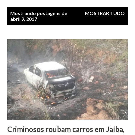
P
Mostrando postagens de
MOSTRAR TUDO
o
abril 9, 2017
s
t
a
g
e
n
s
Criminosos roubam carros em Jaíba,