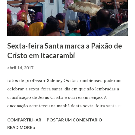
Sexta-feira Santa marca a Paixão de
Cristo em Itacarambi
abril 14, 2017
fotos de professor Sideney Os itacarambienses puderam
celebrar a sexta-feira santa, dia em que são lembradas a
crucificação de Jesus Cristo e sua ressurreição. A
encenação aconteceu na manhã desta sexta-feira santa em
frente da centenária Igrejinha localizada as margens do Rio
COMPARTILHAR
POSTAR UM COMENTÁRIO
São Francisco. No dia 14 abril é celebrado em todo o
READ MORE »
mundo, a Sexta-Feira da Paixão – dia que os cristãos