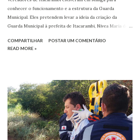
conhecer o funcionamento e a estrutura da Guarda
Municipal. Eles pretendem levar a ideia da criação da
Guarda Municipal à prefeita de Itacarambi, Nívea Maria de
Oliveira, como forma de melhorar a segurança pública
COMPARTILHAR
POSTAR UM COMENTÁRIO
daquele município e ajudar a amenizar o problema do
READ MORE »
pequeno número de policiais militares da cidade. Os
vereadores Danilo Fraga (PDT) e Bruno Tiago (PRB), de
Itacarambi, foram recebido pelo prefeito Manga, Joaquim
Oliveira (PPS) e pela procuradora jurídica, advogada Paula
Cristina Veloso. Durante o encontro, vereadores e prefeito
trataram de vários assuntos de interesse da região.
“Sabemos que os gastos com a segurança pública é
obrigação do Estado, como também já sabemos que o
município já tem dado uma contribuição que atende as
policias Militar e Civil, mas acreditamos que as duas
instituições carecem de uma ajuda um pouco maior, para