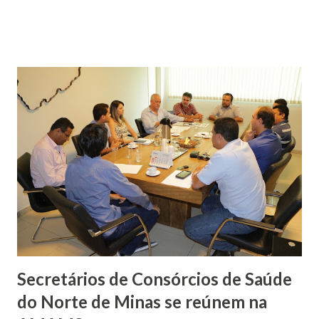
refrigerador em cima de uma carretinha acoplada a um
carro. Eles eram vendidos sem autorização dos órgãos
fiscalizadores, segundo a PM. “Para a venda de peixes é
necessário que este comerciante tenha Registro de
Comércio de Pescado, emitido pelo IEF; e também nota
fiscal do produto que esteja revendendo. Ele não
apresentou nenhum destes documentos e por isso foi
levado para a delegacia”, explica o sargento Walter Soares.
O delegado Leonardo Diniz afirmou que o preso alegou ter
adquirido os peixes em um comércio na cidade de Três
Marias. Ele apresentou uma nota fiscal no valor de R$ 600
referente à compra e foi liberado. Ainda segundo
informações da PM, a V...
Secretários de Consórcios de Saúde
do Norte de Minas se reúnem na