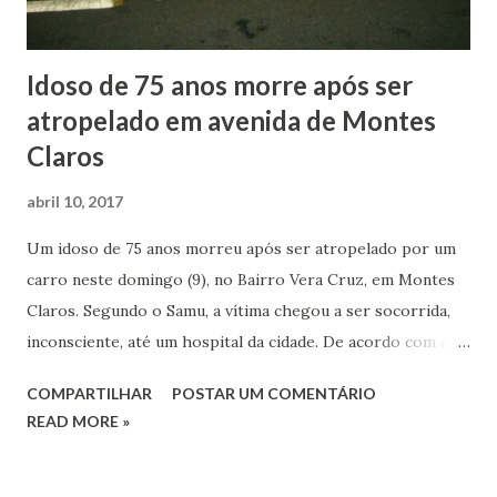
Idoso de 75 anos morre após ser
atropelado em avenida de Montes
Claros
abril 10, 2017
Um idoso de 75 anos morreu após ser atropelado por um
carro neste domingo (9), no Bairro Vera Cruz, em Montes
Claros. Segundo o Samu, a vítima chegou a ser socorrida,
inconsciente, até um hospital da cidade. De acordo com a
Polícia Militar, o idoso atravessava a Avenida Plínio Ribeiro
COMPARTILHAR
POSTAR UM COMENTÁRIO
no sentido Bairro Esplanada, quando foi atropelado pelo
READ MORE »
carro. Para a polícia, o motorista, de 29 anos, disse que não
foi possível evitar o acidente porque o idoso estava atrás