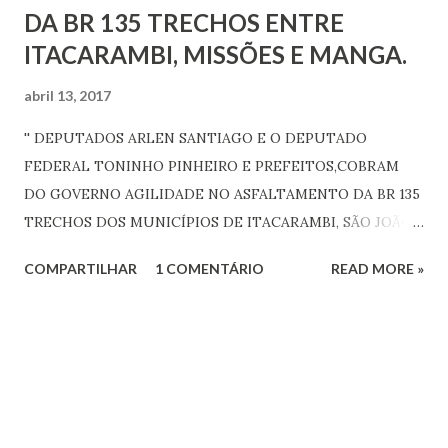
DA BR 135 TRECHOS ENTRE
ITACARAMBI, MISSÕES E MANGA.
abril 13, 2017
'' DEPUTADOS ARLEN SANTIAGO E O DEPUTADO
FEDERAL TONINHO PINHEIRO E PREFEITOS,COBRAM
DO GOVERNO AGILIDADE NO ASFALTAMENTO DA BR 135
TRECHOS DOS MUNICÍPIOS DE ITACARAMBI, SÃO JOÃO
DAS MISSÕES E MANGA'' O Deputado Estadual Arlen
COMPARTILHAR
1 COMENTÁRIO
READ MORE »
Santiago e o Deputado Federal Toninho Pinheiro,
estiveram na quarta-feira(12) em Brasilia-DF, reunidos com
o diretor-geral do Departamento Nacional de
Infraestrutura de Transportes – DNIT, Valter Casimiro
Silveira, juntos também com aos prefeitos dos municípios
de Manga( Joaquim de Oliveira Quinquinha ) , São João das
Missões,(José Nunes) além do vice-prefeito de