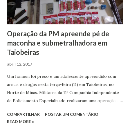
Operação da PM apreende pé de
maconha e submetralhadora em
Taiobeiras
abril 12, 2017
Um homem foi preso e um adolescente apreendido com
armas e drogas nesta terça-feira (11) em Taiobeiras, no
Norte de Minas. Militares da 11ª Companhia Independente
de Policiamento Especializado realizaram uma operação em
vários bairros, onde são registrados maiores índices
COMPARTILHAR
POSTAR UM COMENTÁRIO
criminais na cidade. As duas detenções foram no Bairro
READ MORE »
Bom Jardim. Um dos envolvidos é um adolescente de 16