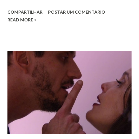
Bairro Maracanã para aguardar um familiar, quando foi
COMPARTILHAR
POSTAR UM COMENTÁRIO
rendida pelo assaltante. Ainda segundo a PM, a mulher se
READ MORE »
assustou e bateu a mão na arma do criminoso, que disparou
duas vezes; um dos tiros acertou a mão do bandido e o
outro o banco do passageiro. O homem fugiu levando R$
5.800 e um mostruário de joias avaliado em R$ 60 mil. A
polícia fez rastreamento nos hospitais da cidade, mas o
homem não procurou atendimento médico imediato. Até a
manhã desta segunda-feira (11) ele ainda não havia sido
preso. Bairro Melo No Bairro Melo, um homem de 31 anos
também alvo de assalto. Ele foi abordado por dois homens
em uma motocicleta que fugiram levando um envelope com
R$ 4.900. A vítima estava em um carro e foi surpreendida
pelos bandidos na Avenida José Correa Machad...