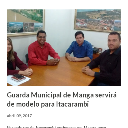
de um arbusto, no canteiro que divide as pistas, sem
visibilidade. A perícia compareceu ao local. Várzea da Palma
Em Várzea da Palma, a passageira de uma motocicleta, de 29
anos, morreu em um acidente na noite deste domingo (9),
na MGC-496. Segundo a polícia, a motocicleta foi atingida
na traseira por um carro. O piloto da moto teve ferimentos
e foi socorrido pelo Samu até um hospital. O motorista do
veículo disse à PM que não percebeu a presença da
motocicleta que seguia no mesmo sentido. Ele fez dois
testes do bafômet...
Guarda Municipal de Manga servirá
de modelo para Itacarambi
abril 09, 2017
Vereadores de Itacarambi estiveram em Manga para