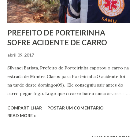
que possam melhorar suas estruturas básicas e
consequentemente o atendimento popul...
PREFEITO DE PORTEIRINHA
SOFRE ACIDENTE DE CARRO
abril 09, 2017
Silvanei Batista, Prefeito de Porteirinha capotou o carro na
estrada de Montes Claros para Porteirinha.O acidente foi
na tarde deste domingo(09). Ele conseguiu sair antes do
carro pegar fogo. Logo que o carro bateu numa árvore. o
prefeito foi retirado do interior do veiculo. Uma equipe do
COMPARTILHAR
POSTAR UM COMENTÁRIO
Samu chegou ao local e prestou os socorros, o prefeito
READ MORE »
teve um ferimento na testa, Em seguida foi levado para o
Hospital de Janauba. O carro ficou totalmente destruído.
Aguarde informações. (mocalerta)