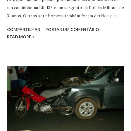
um caminhão na BR-135 é um sargento da Polícia Militar , de
31 anos. Outros sete homens também foram detidos pela
Polícia Rodoviária Federal; a ocorrência foi nesse domingo
COMPARTILHAR
POSTAR UM COMENTÁRIO
(9). Segundo a PRF, eles estavam em três caminhões e um
READ MORE »
carro quando foram abordados no posto policial. Foram
recuperados cinco fogões e três máquinas de lavar que
foram saqueados do veículo que tombou na rodovia. O
acidente foi no sábado (8) em Buenópolis. O sargento é
lotado em Curvelo e foi autuado por furto qualificado. Ele
foi encaminhado ao 10º batalhão da Polícia Militar em
Montes Claros onde permanece à disposição da Justiça. Os
outros presos foram levados para o presídio. Em nota, a
assessoria de comunicação da PM de Curvelo informou ao
G1 que o Comando da Polícia Militar já está ciente da
ocorrência e a Corregedoria da Polícia está apurando a
conduta do Policial Mil...