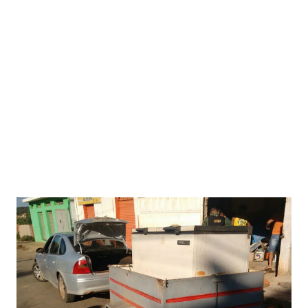
Itacarambi(Wilson Luiz,Lú) e vereadores de Itacarambi,
(Buguinha e Danilo Fraga) a fim de possibilitar a realização
das obras de asfaltamento do trecho da BR 135 que liga as
cidades de Manga a Itacarambi, passando por São João das
Missões. O intuito da reunião foi para cobrar da Fundação
Nacional do Índio – Funai, a retirada e o pagamento da
licença ambiental do Instituto Brasile...