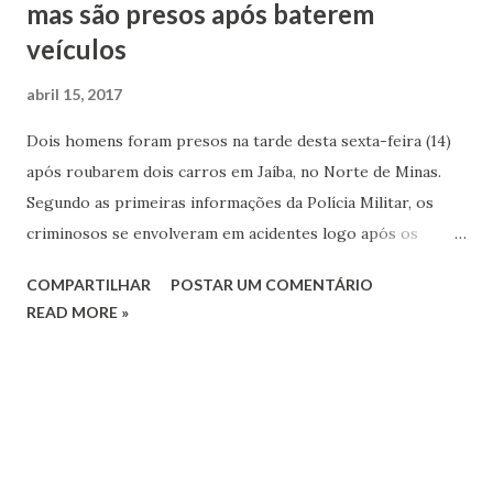
mas são presos após baterem
veículos
abril 15, 2017
Dois homens foram presos na tarde desta sexta-feira (14)
após roubarem dois carros em Jaíba, no Norte de Minas.
Segundo as primeiras informações da Polícia Militar, os
criminosos se envolveram em acidentes logo após os
crimes. Ainda segundo a PM, os dois bandidos chegaram a
COMPARTILHAR
POSTAR UM COMENTÁRIO
um ponto de taxi da cidade e solicitaram uma corrida até
READ MORE »
Varzelândia, também no Norte de Minas. Ao iniciarem a
viagem, os dois anunciaram o crime e colocaram o taxista
no banco traseiro do veículo. A PM conta que um dos
assaltantes assumiu a direção do carro, mas perdeu o
controle do veículo ao entrar em uma estrada vicinal. O
carro caiu em um barranco às margens da estrada e pegou