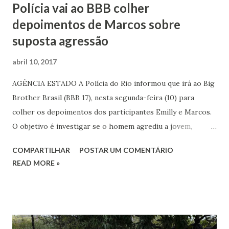
Polícia vai ao BBB colher
depoimentos de Marcos sobre
suposta agressão
abril 10, 2017
AGÊNCIA ESTADO A Polícia do Rio informou que irá ao Big
Brother Brasil (BBB 17), nesta segunda-feira (10) para
colher os depoimentos dos participantes Emilly e Marcos.
O objetivo é investigar se o homem agrediu a jovem,
durante uma briga no último sábado (8). De acordo com a
COMPARTILHAR
POSTAR UM COMENTÁRIO
delegada Márcia Noeli, diretora da Divisão de Polícia de
READ MORE »
Atendimento à Mulher, em casos de lesão corporal, a
polícia pode registrar ocorrência sem a iniciativa da vítima.
“Como no vídeo ela pede para ele parar de segurá-la
porque está machucando, pode ter ocorrido uma agressão.
Só em casos de ameaça, injúria e constrangimento que o