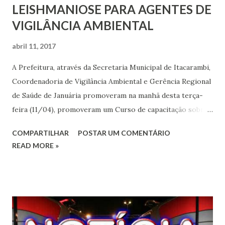
LEISHMANIOSE PARA AGENTES DE
VIGILÂNCIA AMBIENTAL
abril 11, 2017
A Prefeitura, através da Secretaria Municipal de Itacarambi,
Coordenadoria de Vigilância Ambiental e Gerência Regional
de Saúde de Januária promoveram na manhã desta terça-
feira (11/04), promoveram um Curso de capacitação sobre
a vigilância da leishmaniose visceral para cerca de 16
COMPARTILHAR
POSTAR UM COMENTÁRIO
Agentes de combates a endemias que atuam no município
READ MORE »
de Itacarambi, e quem tem como base a GRS como órgão
fiscalizador. O Curso de Capacitação aconteceu no
auditório do Ambulatório Central. Estiveram ministrando o
curso, os técnicos da GRS, Givaldo Gomes Menezes
(referência técnica da Leishmaniose), Antônio Antunes da
Mota (Referência da doença de Chaga) e David de Souza. O