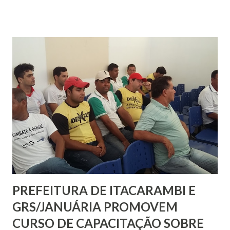
anos. Com ele os policiais encontraram um pé de maconha,
uma espingarda polveira, um revólver calibre .32 e diversos
materiais para recarga de espingarda. O outro envolvido,
segundo a PM, é um homem de 30 anos que já possui
registro por tráfico de drogas. Nesta terça os militares
foram à casa dele e encontraram uma submetralhadora .380.
A arma, segundo a PM, é de fabricação artesanal e possui
dois carregadores que estavam vazios Ainda durante as
buscas na casa do homem, os militares encontraram 13
poções grandes de crack, balança de precisão, dinheiro e
mais de 100 munições. Todo o material apreendido e os ...
PREFEITURA DE ITACARAMBI E
GRS/JANUÁRIA PROMOVEM
CURSO DE CAPACITAÇÃO SOBRE