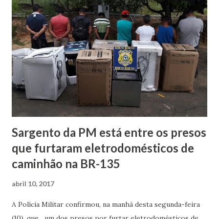
procedimento só poderia ser aberto pela mulher. Nós
queremos ouvi-la para saber o que aconteceu. Também
vamos pedir o vídeo na íntegra à TV Globo para
analisarmos as imagens ”, disse a delegada ao Estado. O
registro de ocorrência foi aberto na unidade da delegacia
em Jacarepaguá, na zona oeste do Rio, que é a mais próxima
do Projac, onde é gravado o reality show. Durante a bri...
Sargento da PM está entre os presos
que furtaram eletrodomésticos de
caminhão na BR-135
abril 10, 2017
A Polícia Militar confirmou, na manhã desta segunda-feira
(10), que um dos presos por furtar eletrodomésticos de