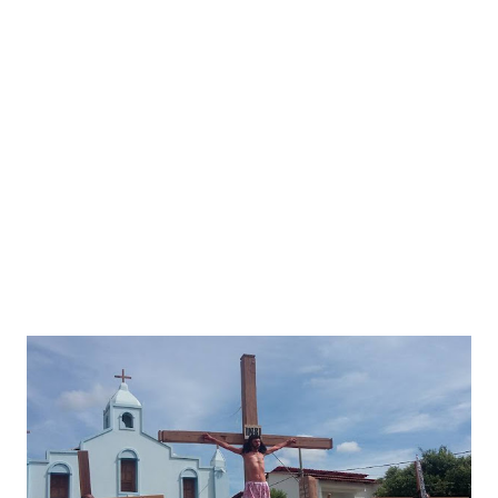
fogo; o carro ficou totalmente destruído. Um homem que
passava pelo local, em outro veículo, parou para tentar
ajudar, mas os criminosos roubaram também o carro dele. A
Polícia Militar foi acionada e iniciou uma operação de cerco
e bloqueio. Na cidade de Verdelândia, os criminosos
perceberam o cerco policial e tentaram fugir, ma...