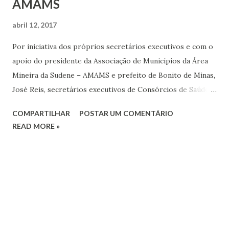
AMAMS
abril 12, 2017
Por iniciativa dos próprios secretários executivos e com o
apoio do presidente da Associação de Municípios da Área
Mineira da Sudene – AMAMS e prefeito de Bonito de Minas,
José Reis, secretários executivos de Consórcios de Saúde
(CIS) e prefeitos se reuniram na última sexta-feira, 08/04
COMPARTILHAR
POSTAR UM COMENTÁRIO
na sede da AMAMS. Os CIS representam uma iniciativa
READ MORE »
governamental preconizada pelo Sistema Único de Saúde
(SUS) como forma de auxiliar principalmente, os pequenos
municípios na gestão da média e alta complexidade. No
Norte de Minas, existem 10 CIS, incluindo o CISRUN, que
gerencia os Serviços de Urgência e Emergência(SAMU)
Macro Norte. O secretário executivo do CIS Alto Verde
Grande (CIS ARVG), que também é médico, Juliano Oliveira