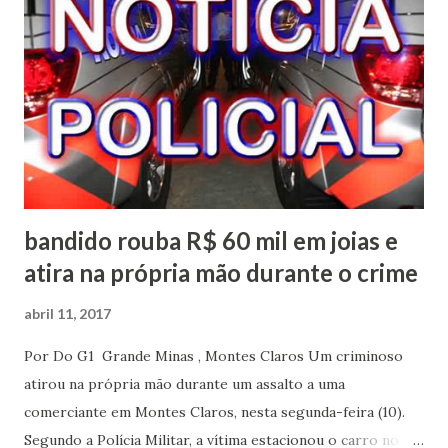
Coordenador da Vigilância Ambiental, Antônio Ferreira dos
Anjos, também acompanhou os agentes no decorrer do
curso. O palestrante, Givaldo falou que a cidade de
Itacarambi está em estado de alerta devido alguns casos
ocorrido no município nos últimos anos. Disse ainda que
em 2011 houve dois casos, em 2015 oito, em 2016, 12 casos ...
bandido rouba R$ 60 mil em joias e
atira na própria mão durante o crime
abril 11, 2017
Por Do G1 Grande Minas , Montes Claros Um criminoso
atirou na própria mão durante um assalto a uma
comerciante em Montes Claros, nesta segunda-feira (10).
Segundo a Polícia Militar, a vítima estacionou o carro no