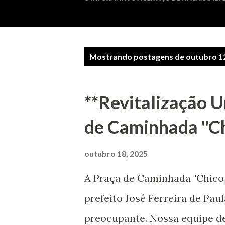
P
Mostrando postagens de outubro 12
o
s
**Revitalização U
t
de Caminhada "Ch
a
g
outubro 18, 2025
e
A Praça de Caminhada "Chico 
n
prefeito José Ferreira de Pa
s
preocupante. Nossa equipe de