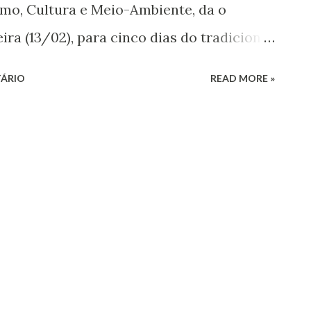
smo, Cultura e Meio-Ambiente, da o
eira (13/02), para cinco dias do tradicional
ca registrada em toda região e
ÁRIO
READ MORE »
das Alterosas. De sexta á terça-feira
se e visitantes, viverão momentos de
do os blocos caricatos e atuais, no
stas da terra e no Trio Elétricos
ura da velha guarda com o moderno,
io Vargas, Patrocínio Mota e Avenida São
 a tradição de Januária de promover o que
esta do Rei Momo .(Por Jose Maria Correa