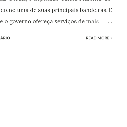
como uma de suas principais bandeiras. E
ue o governo ofereça serviços de mais
ialmente do Norte de Minas. Ao tomar
ÁRIO
READ MORE »
ice-presidente da Comissão de Saúde da
tou a solicitar a presença do secretário
ra falar sobre a saúde pública no Estado,
 de ambas as partes em prol de uma saúde
nça do Secretário na Comissão é
ontos graves da saúde pública no nosso