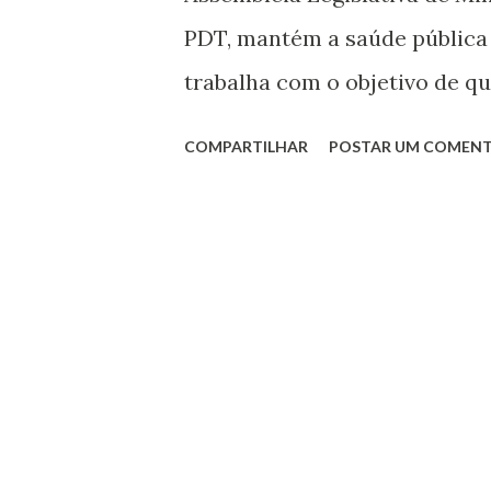
PDT, mantém a saúde pública 
trabalha com o objetivo de q
qualidade à população, espec
COMPARTILHAR
POSTAR UM COMENT
posse, mais uma vez, como v
Assembleia, o parlamentar vol
de Estado de Saúde na Casa pa
bem como unir os interesses
melhor para Minas. “ A prese
importante para esclarecer p
Estado” , argumenta.