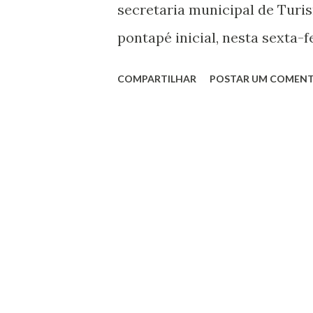
secretaria municipal de Turi
pontapé inicial, nesta sexta-f
carnaval januarense. Uma mar
COMPARTILHAR
POSTAR UM COMENT
rompendo fronteira no Estado 
milhares de foliões, januaren
encantos e magias acompanhan
palco show de bandas com arti
renomes nacionais. Uma mist
levando para as Praças Getúl
Francisco, Orla do Cais, toda
há de melhor na difusão da f