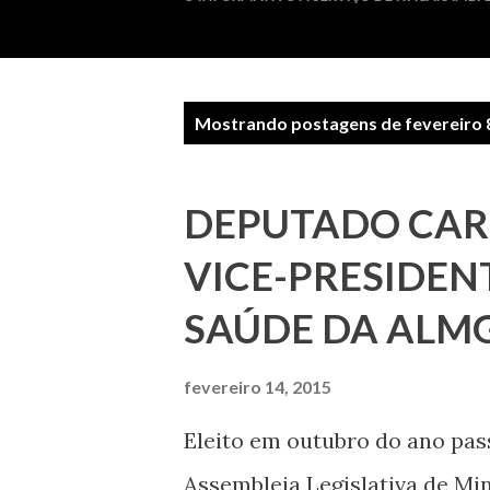
P
Mostrando postagens de fevereiro 
o
s
DEPUTADO CARL
t
VICE-PRESIDEN
a
SAÚDE DA ALM
g
e
fevereiro 14, 2015
n
Eleito em outubro do ano pas
s
Assembleia Legislativa de Mi