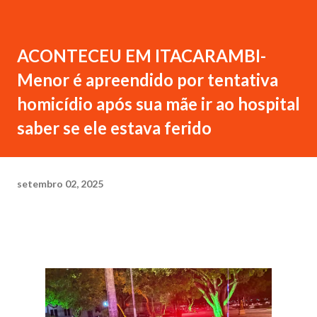
ACONTECEU EM ITACARAMBI-
Menor é apreendido por tentativa
homicídio após sua mãe ir ao hospital
saber se ele estava ferido
setembro 02, 2025